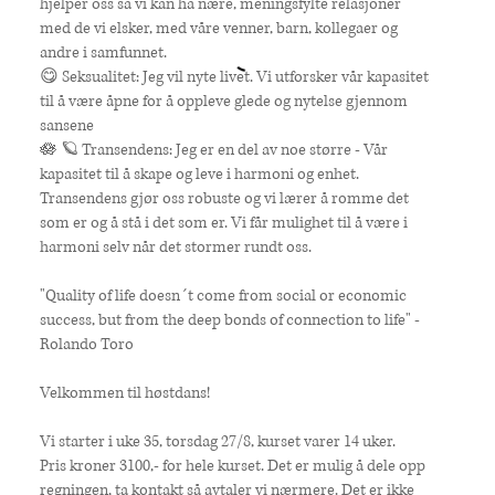
hjelper oss så vi kan ha nære, meningsfylte relasjoner
med de vi elsker, med våre venner, barn, kollegaer og
andre i samfunnet.
😋 Seksualitet: Jeg vil nyte livet. Vi utforsker vår kapasitet
til å være åpne for å oppleve glede og nytelse gjennom
sansene
🪷 🪐 Transendens: Jeg er en del av noe større - Vår
kapasitet til å skape og leve i harmoni og enhet.
Transendens gjør oss robuste og vi lærer å romme det
som er og å stå i det som er. Vi får mulighet til å være i
harmoni selv når det stormer rundt oss.
"Quality of life doesn´t come from social or economic
success, but from the deep bonds of connection to life" -
Rolando Toro
Velkommen til høstdans!
Vi starter i uke 35, torsdag 27/8, kurset varer 14 uker.
Pris kroner 3100,- for hele kurset. Det er mulig å dele opp
regningen, ta kontakt så avtaler vi nærmere. Det er ikke