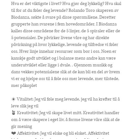
Hva er det viktigste i livet? Hva gjør deg lykkelig? Hva skal
til for at du føler deg levende? Rolando Toro skaperen av
Biodanza, søkte å svare på disse spørsmålene. Deretter
grupperte han svarene i fem hovedområder. I Biodanza
kalles disse områdene for de 5 linjer, de 5 spiraler eller de
5 potensialer. De påvirker livene våre og har direkte
påvirkning på hvor lykkelige, levende og tilfredse vi føler
oss. Hver linje innehar ressurser som bor i oss. Noen er
kanskje godt utviklet og i balanse mens andre kan være
underutviklet eller ligge i dvale. . Gjennom musikk og
dans vekkes potensialene slik at de kan bli en del av hvem
vi er og hjelpe oss til å føle oss mer levende, mer tilstede,
mer påkoplet
☀️ Vitalitet: Jeg vil føle meg levende, jeg vil ha krefter til å
leve slik jeg vil
🪴 Kreativitet: Jeg vil skape livet mitt. Kreativitet handler
om å være skapere i eget liv, å forme livene våre slik at de
gir mening
❤️ Affektivitet: Jeg vil elske og bli elsket. Affektivitet