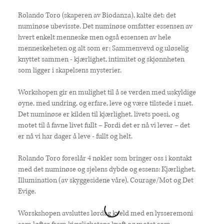
Rolando Toro (skaperen av Biodanza), kalte det: det
numinøse ubevisste. Det numinøse omfatter essensen av
hvert enkelt menneske men også essensen av hele
menneskeheten og alt som er: Sammenvevd og uløselig
knyttet sammen - kjærlighet, intimitet og skjønnheten
som ligger i skapelsens mysterier.
Workshopen gir en mulighet til å se verden med uskyldige
øyne, med undring, og erfare, leve og være tilstede i nuet.
Det numinøse er kilden til kjærlighet, livets poesi, og
motet til å favne livet fullt – Fordi det er nå vi lever – det
er nå vi har dager å leve - fullt og helt.
Rolando Toro foreslår 4 nøkler som bringer oss i kontakt
med det numinøse og sjelens dybde og essens: Kjærlighet,
Illumination (av skyggesidene våre), Courage/Mot og Det
Evige.
Worskshopen avsluttes lørdag kveld med en lysseremoni