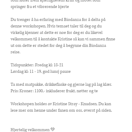
som løfter frem kjærlighetens kraft og motet som
springer fra et vibrerende hjerte
Du trenger å ha erfaring med Biodanza for å delta på
denne workshopen. Hvis temaet taler til deg og du
virkelig kjenner at dette er noe for deg er du likevel
velkommen til å kontakte Kristine så kan vi sammen finne
ut om dette er stedet for deg å begynne din Biodanza
reise.
Tidspunkter: Fredag kl: 18-21
Lørdag kl: 11 - 19, god lunsj pause
Ta med matpakke, drikkeflaske og gjerne lag på lag klær.
Pris: Kroner: 1100,- inkluderer frukt, nøtter og te
Workshopen holdes av Kristine Stray - Knudsen. Du kan
lese mer om henne under fanen om oss, øverst på siden.
Hjertelig velkommen 💚